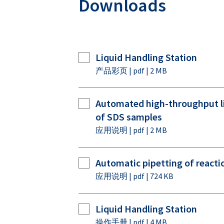
Downloads
Liquid Handling Station
产品彩页 | pdf | 2 MB
Automated high-throughput li
of SDS samples
应用说明 | pdf | 2 MB
Automatic pipetting of reacti
应用说明 | pdf | 724 KB
Liquid Handling Station
操作手册 | pdf | 4 MB