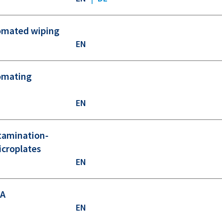
tomated wiping
EN
tomating
EN
ntamination-
icroplates
EN
SA
EN