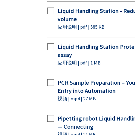
Liquid Handling Station - Red
volume
应用说明 | pdf | 585 KB
Liquid Handling Station Prote
assay
应用说明 | pdf | 1 MB
PCR Sample Preparation – You
Entry into Automation
视频 | mp4 | 27 MB
Pipetting robot Liquid Handli
— Connecting
视频 | mp4 | 21 MB