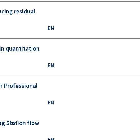
ucing residual
EN
in quantitation
EN
r Professional
EN
ng Station flow
EN