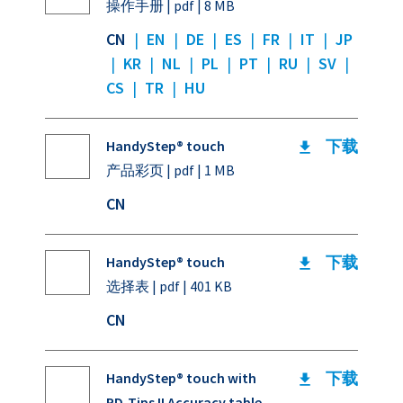
操作手册 | pdf | 8 MB
CN
|
EN
|
DE
|
ES
|
FR
|
IT
|
JP
|
KR
|
NL
|
PL
|
PT
|
RU
|
SV
|
CS
|
TR
|
HU
下载
HandyStep® touch
产品彩页 | pdf | 1 MB
CN
下载
HandyStep® touch
选择表 | pdf | 401 KB
CN
下载
HandyStep® touch with
PD-Tips II Accuracy table